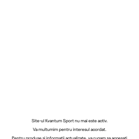
Site-ul Kvantum Sport nu mai este activ.
Va multumim pentru interesul acordat.
Pentru produse si informatii actualizate, va rugam sa accesati