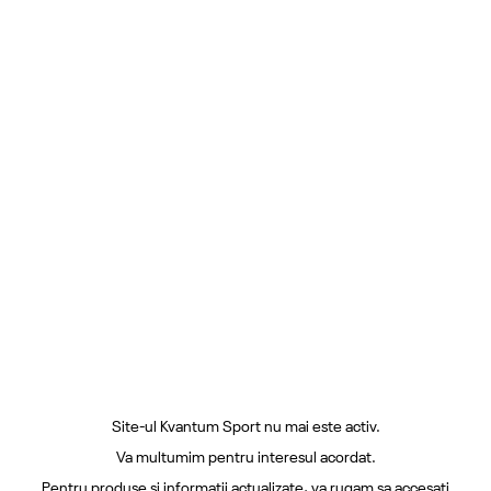
Site-ul Kvantum Sport nu mai este activ.
Va multumim pentru interesul acordat.
Pentru produse si informatii actualizate, va rugam sa accesati