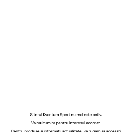
Site-ul Kvantum Sport nu mai este activ.
Va multumim pentru interesul acordat.
Pentru produse si informatii actualizate, va rugam sa accesati