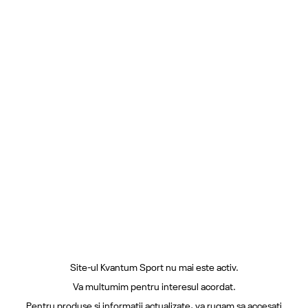
Site-ul Kvantum Sport nu mai este activ.
Va multumim pentru interesul acordat.
Pentru produse si informatii actualizate, va rugam sa accesati