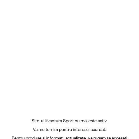
Site-ul Kvantum Sport nu mai este activ.
Va multumim pentru interesul acordat.
Pentru produse si informatii actualizate, va rugam sa accesati