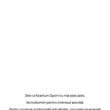
Site-ul Kvantum Sport nu mai este activ.
Va multumim pentru interesul acordat.
Pentru produse si informatii actualizate, va rugam sa accesati