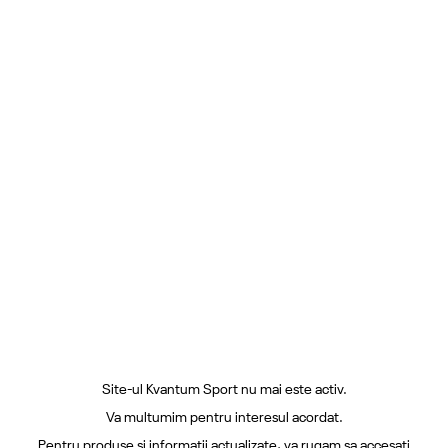
Site-ul Kvantum Sport nu mai este activ.
Va multumim pentru interesul acordat.
Pentru produse si informatii actualizate, va rugam sa accesati