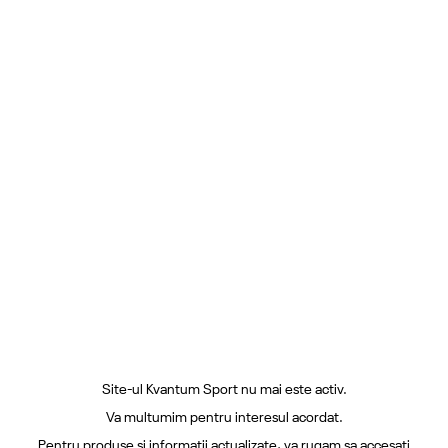
Site-ul Kvantum Sport nu mai este activ.
Va multumim pentru interesul acordat.
Pentru produse si informatii actualizate, va rugam sa accesati