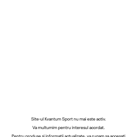
Site-ul Kvantum Sport nu mai este activ.
Va multumim pentru interesul acordat.
Pentru produse si informatii actualizate, va rugam sa accesati