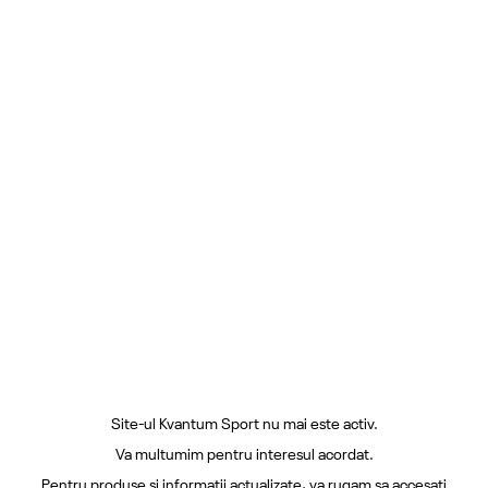
Site-ul Kvantum Sport nu mai este activ.
Va multumim pentru interesul acordat.
Pentru produse si informatii actualizate, va rugam sa accesati