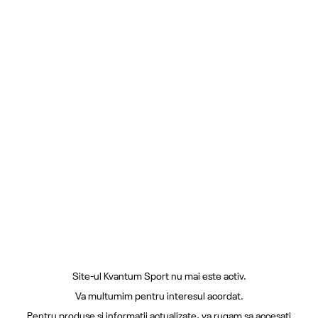
Site-ul Kvantum Sport nu mai este activ.
Va multumim pentru interesul acordat.
Pentru produse si informatii actualizate, va rugam sa accesati