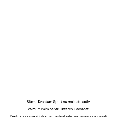
Site-ul Kvantum Sport nu mai este activ.
Va multumim pentru interesul acordat.
Pentru produse si informatii actualizate, va rugam sa accesati