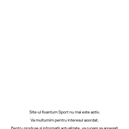
Site-ul Kvantum Sport nu mai este activ.
Va multumim pentru interesul acordat.
Pentru produse si informatii actualizate, va rugam sa accesati