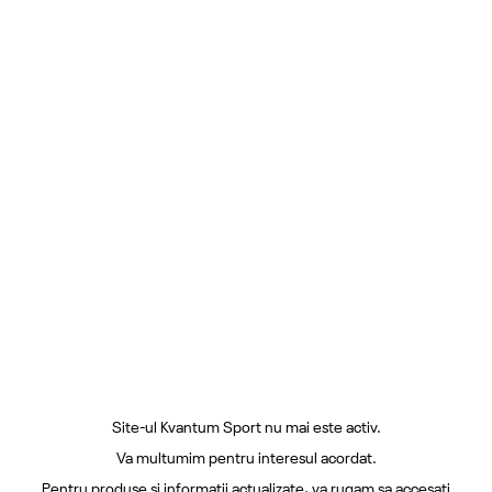
Site-ul Kvantum Sport nu mai este activ.
Va multumim pentru interesul acordat.
Pentru produse si informatii actualizate, va rugam sa accesati