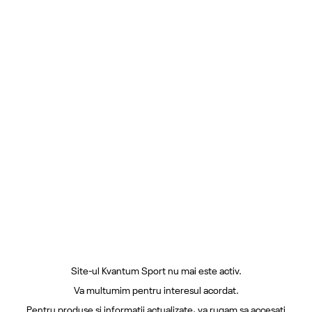
Site-ul Kvantum Sport nu mai este activ.
Va multumim pentru interesul acordat.
Pentru produse si informatii actualizate, va rugam sa accesati