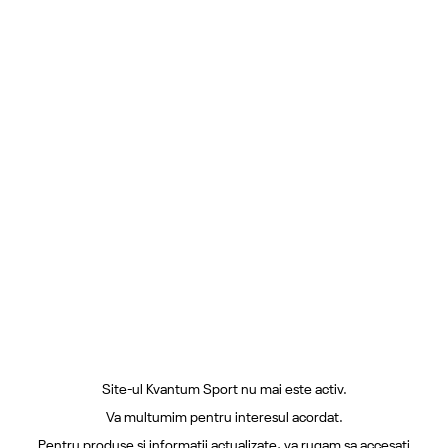
Site-ul Kvantum Sport nu mai este activ.
Va multumim pentru interesul acordat.
Pentru produse si informatii actualizate, va rugam sa accesati