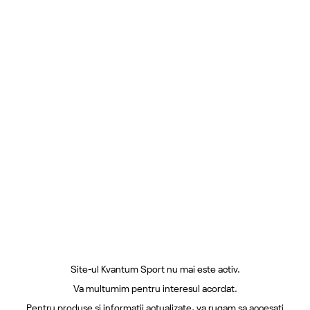
Site-ul Kvantum Sport nu mai este activ.
Va multumim pentru interesul acordat.
Pentru produse si informatii actualizate, va rugam sa accesati