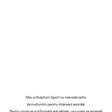
Site-ul Kvantum Sport nu mai este activ.
Va multumim pentru interesul acordat.
Pentru produse si informatii actualizate, va rugam sa accesati