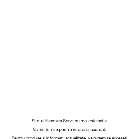
Site-ul Kvantum Sport nu mai este activ.
Va multumim pentru interesul acordat.
Pentru produse si informatii actualizate, va rugam sa accesati