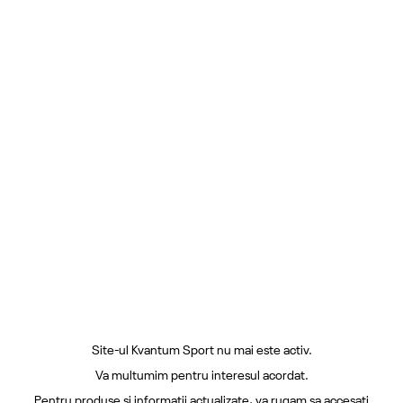
Site-ul Kvantum Sport nu mai este activ.
Va multumim pentru interesul acordat.
Pentru produse si informatii actualizate, va rugam sa accesati