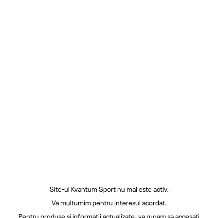
Site-ul Kvantum Sport nu mai este activ.
Va multumim pentru interesul acordat.
Pentru produse si informatii actualizate, va rugam sa accesati