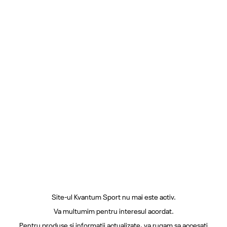
Site-ul Kvantum Sport nu mai este activ.
Va multumim pentru interesul acordat.
Pentru produse si informatii actualizate, va rugam sa accesati