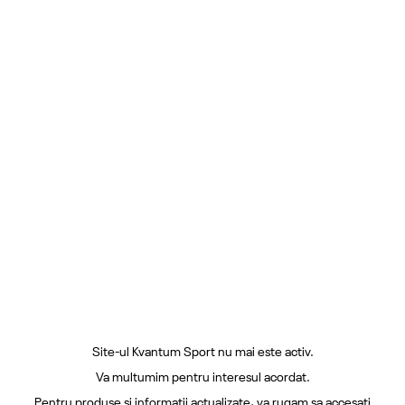
Site-ul Kvantum Sport nu mai este activ.
Va multumim pentru interesul acordat.
Pentru produse si informatii actualizate, va rugam sa accesati