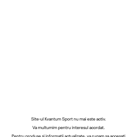
Site-ul Kvantum Sport nu mai este activ.
Va multumim pentru interesul acordat.
Pentru produse si informatii actualizate, va rugam sa accesati