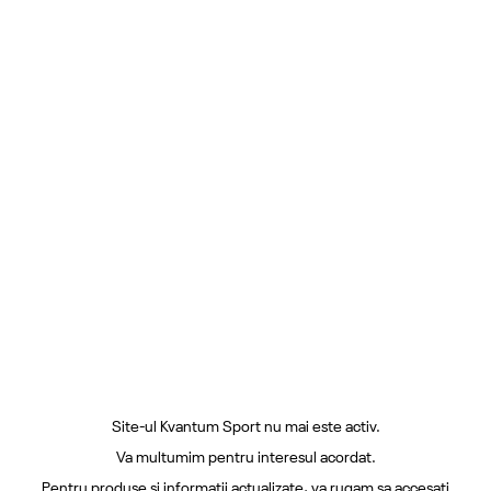
Site-ul Kvantum Sport nu mai este activ.
Va multumim pentru interesul acordat.
Pentru produse si informatii actualizate, va rugam sa accesati