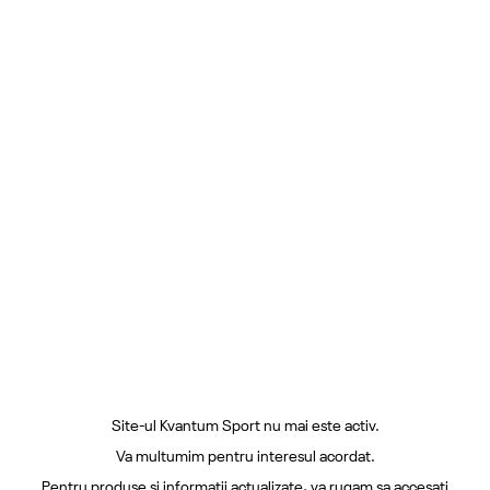
Site-ul Kvantum Sport nu mai este activ.
Va multumim pentru interesul acordat.
Pentru produse si informatii actualizate, va rugam sa accesati