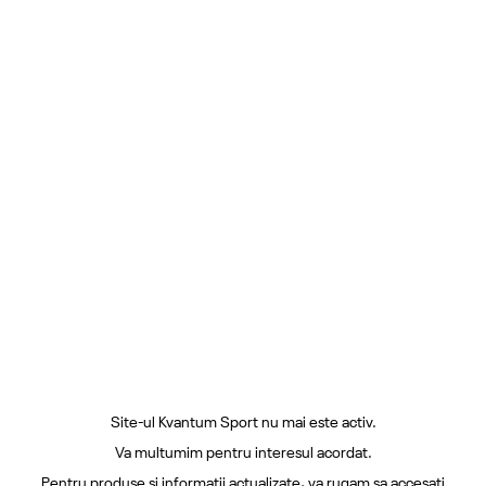
Site-ul Kvantum Sport nu mai este activ.
Va multumim pentru interesul acordat.
Pentru produse si informatii actualizate, va rugam sa accesati