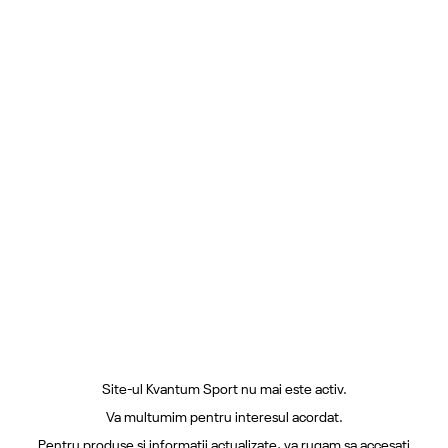
Site-ul Kvantum Sport nu mai este activ.
Va multumim pentru interesul acordat.
Pentru produse si informatii actualizate, va rugam sa accesati