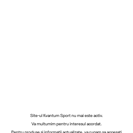
Site-ul Kvantum Sport nu mai este activ.
Va multumim pentru interesul acordat.
Pentru produse si informatii actualizate, va rugam sa accesati