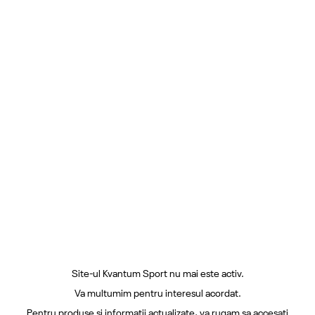
Site-ul Kvantum Sport nu mai este activ.
Va multumim pentru interesul acordat.
Pentru produse si informatii actualizate, va rugam sa accesati