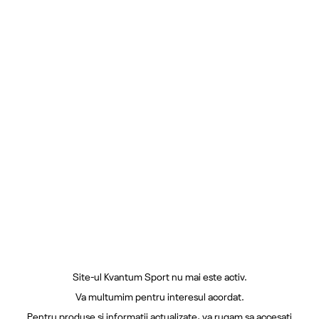
Site-ul Kvantum Sport nu mai este activ.
Va multumim pentru interesul acordat.
Pentru produse si informatii actualizate, va rugam sa accesati