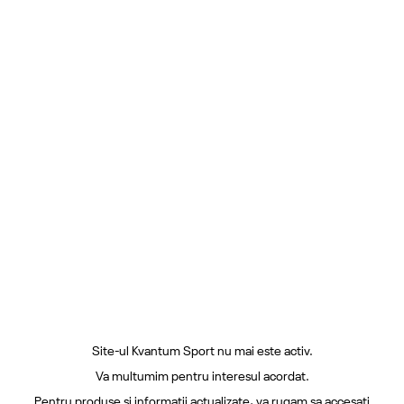
Site-ul Kvantum Sport nu mai este activ.
Va multumim pentru interesul acordat.
Pentru produse si informatii actualizate, va rugam sa accesati