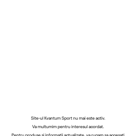
Site-ul Kvantum Sport nu mai este activ.
Va multumim pentru interesul acordat.
Pentru produse si informatii actualizate, va rugam sa accesati