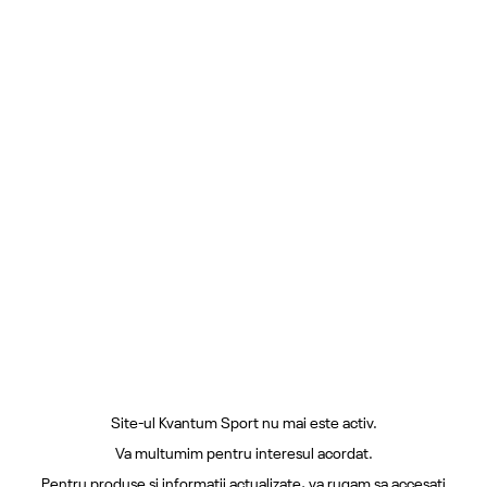
Site-ul Kvantum Sport nu mai este activ.
Va multumim pentru interesul acordat.
Pentru produse si informatii actualizate, va rugam sa accesati