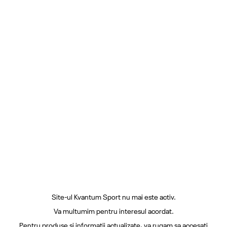
Site-ul Kvantum Sport nu mai este activ.
Va multumim pentru interesul acordat.
Pentru produse si informatii actualizate, va rugam sa accesati