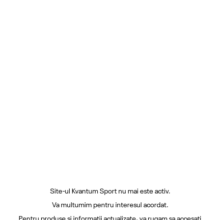
Site-ul Kvantum Sport nu mai este activ.
Va multumim pentru interesul acordat.
Pentru produse si informatii actualizate, va rugam sa accesati