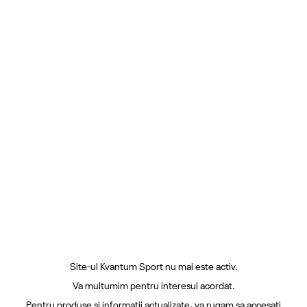
Site-ul Kvantum Sport nu mai este activ.
Va multumim pentru interesul acordat.
Pentru produse si informatii actualizate, va rugam sa accesati