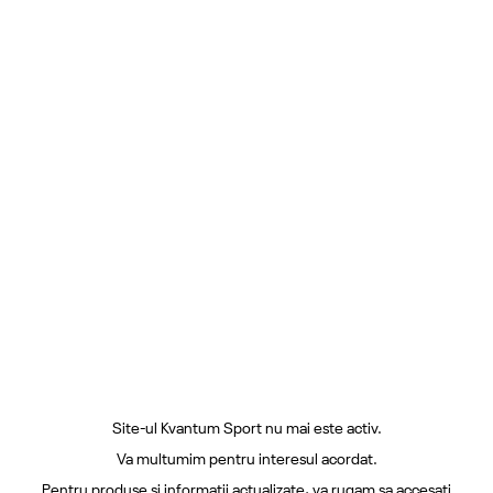
Site-ul Kvantum Sport nu mai este activ.
Va multumim pentru interesul acordat.
Pentru produse si informatii actualizate, va rugam sa accesati