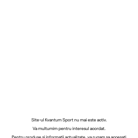
Site-ul Kvantum Sport nu mai este activ.
Va multumim pentru interesul acordat.
Pentru produse si informatii actualizate, va rugam sa accesati