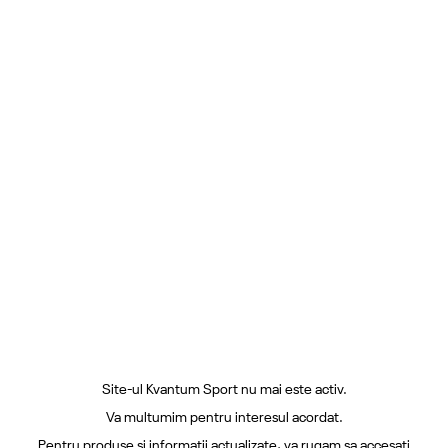
Site-ul Kvantum Sport nu mai este activ.
Va multumim pentru interesul acordat.
Pentru produse si informatii actualizate, va rugam sa accesati