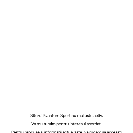
Site-ul Kvantum Sport nu mai este activ.
Va multumim pentru interesul acordat.
Pentru produse si informatii actualizate, va rugam sa accesati