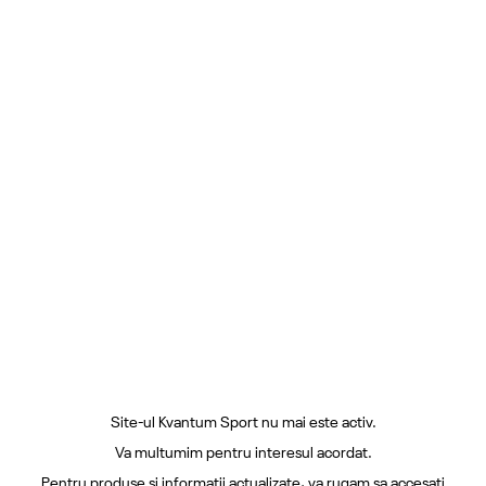
Site-ul Kvantum Sport nu mai este activ.
Va multumim pentru interesul acordat.
Pentru produse si informatii actualizate, va rugam sa accesati