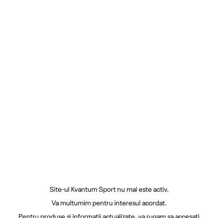
Site-ul Kvantum Sport nu mai este activ.
Va multumim pentru interesul acordat.
Pentru produse si informatii actualizate, va rugam sa accesati