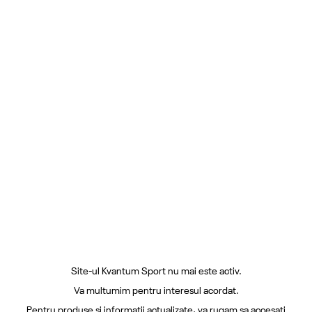
Site-ul Kvantum Sport nu mai este activ.
Va multumim pentru interesul acordat.
Pentru produse si informatii actualizate, va rugam sa accesati