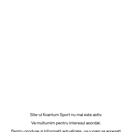
Site-ul Kvantum Sport nu mai este activ.
Va multumim pentru interesul acordat.
Pentru produse si informatii actualizate, va rugam sa accesati