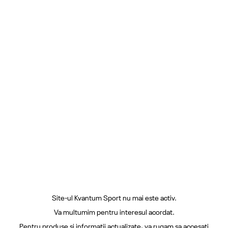
Site-ul Kvantum Sport nu mai este activ.
Va multumim pentru interesul acordat.
Pentru produse si informatii actualizate, va rugam sa accesati