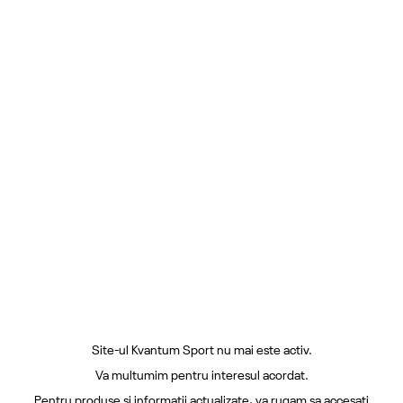
Site-ul Kvantum Sport nu mai este activ.
Va multumim pentru interesul acordat.
Pentru produse si informatii actualizate, va rugam sa accesati