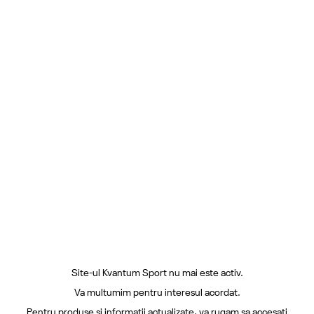
Site-ul Kvantum Sport nu mai este activ.
Va multumim pentru interesul acordat.
Pentru produse si informatii actualizate, va rugam sa accesati