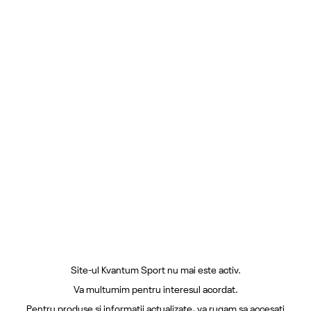
Site-ul Kvantum Sport nu mai este activ.
Va multumim pentru interesul acordat.
Pentru produse si informatii actualizate, va rugam sa accesati