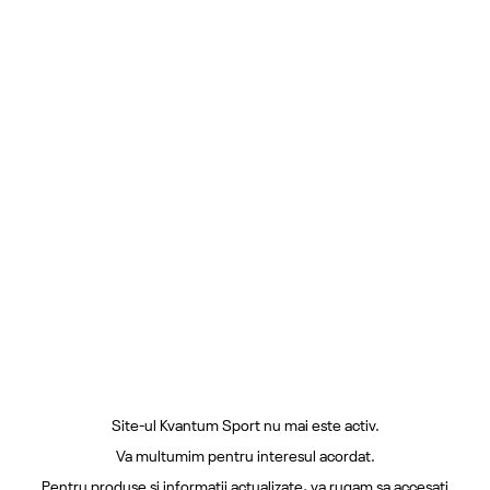
Site-ul Kvantum Sport nu mai este activ.
Va multumim pentru interesul acordat.
Pentru produse si informatii actualizate, va rugam sa accesati